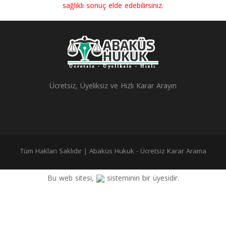
sağlıklı sonuç elde edebilirsiniz.
(Örneğin: basit tehdit - Basit tehdit - Basit Tehdit)
Ücretsiz, Üyeliksiz ve Hızlı Karar Arayın
Tüm Hakları Saklıdır | Abaküs Hukuk - Ücretsiz Karar Arama
Bu web sitesi,
sisteminin bir üyesidir.