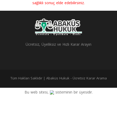
sağlıklı sonuç elde edebilirsiniz.
(Örneğin: basit tehdit - Basit tehdit - Basit Tehdit)
Ücretsiz, Üyeliksiz ve Hızlı Karar Arayın
Tüm Hakları Saklıdır | Abaküs Hukuk - Ücretsiz Karar Arama
Bu web sitesi,
sisteminin bir üyesidir.